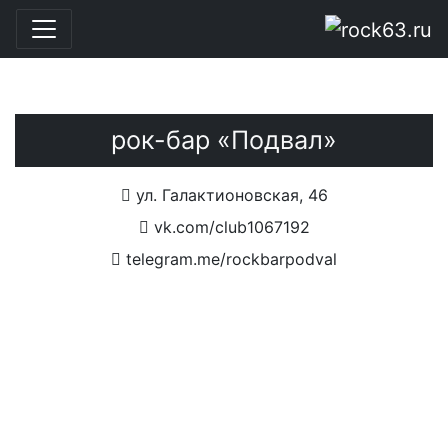
Перейти к основному содержанию
рок-бар «Подвал»
ул. Галактионовская, 46
vk.com/club1067192
telegram.me/rockbarpodval