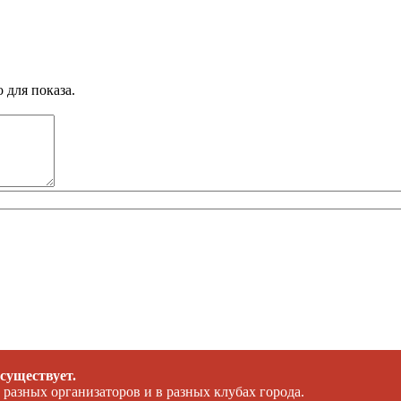
 для показа.
 существует.
 разных организаторов и в разных клубах города.