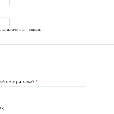
редназначено для показа.
ный смотритель»?
*
ях