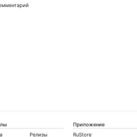
комментарий
елы
Приложение
а
Релизы
RuStore