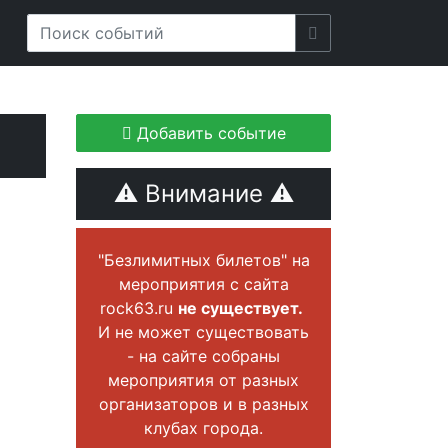
Добавить событие
⚠ Внимание ⚠
"Безлимитных билетов" на
мероприятия с сайта
rock63.ru
не существует.
И не может существовать
- на сайте собраны
мероприятия от разных
организаторов и в разных
клубах города.