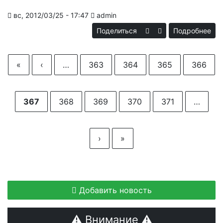
вс, 2012/03/25 - 17:47
admin
Поделиться
Подробнее
«С
Страницы
В
«
‹
…
363
364
365
366
367
368
369
370
371
…
›
»
Добавить новость
⚠ Внимание ⚠