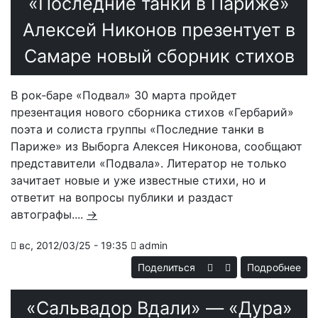
«Последние танки в Париже»
ли
Алексей Никонов презентует в
му
Самаре новый сборник стихов
Ма
В рок-баре «Подвал» 30 марта пройдет
презентация нового сборника стихов «Гербарий»
поэта и солиста группы «Последние танки в
Париже» из Выборга Алексея Никонова, сообщают
представители «Подвала». Литератор не только
зачитает новые и уже известные стихи, но и
ответит на вопросы публики и раздаст
автографы....
→
вс, 2012/03/25 - 19:35
admin
Поделиться
Подробнее
о
«Сальвадор Вдали» — «Дура»
«П