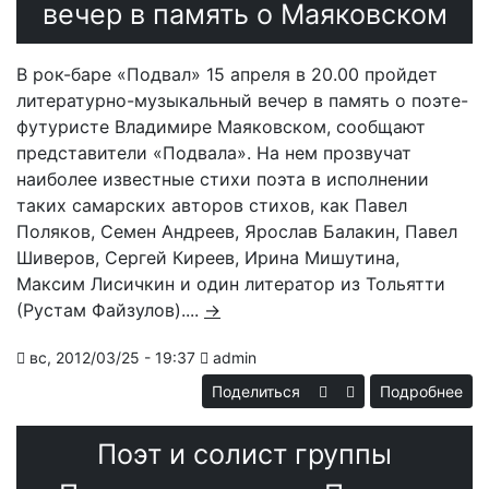
вечер в память о Маяковском
с
В рок-баре «Подвал» 15 апреля в 20.00 пройдет
литературно-музыкальный вечер в память о поэте-
футуристе Владимире Маяковском, сообщают
представители «Подвала». На нем прозвучат
наиболее известные стихи поэта в исполнении
таких самарских авторов стихов, как Павел
Поляков, Семен Андреев, Ярослав Балакин, Павел
Шиверов, Сергей Киреев, Ирина Мишутина,
Максим Лисичкин и один литератор из Тольятти
(Рустам Файзулов)....
→
вс, 2012/03/25 - 19:37
admin
Поделиться
Подробнее
о 
Поэт и солист группы
м
п