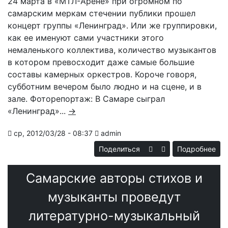
24 марта в «МТЛ-Арене» при огромном по
самарским меркам стечении публики прошел
концерт группы «Ленинград». Или же группировки,
как ее именуют сами участники этого
немаленького коллектива, количество музыкантов
в котором превосходит даже самые большие
составы камерных оркестров. Короче говоря,
субботним вечером было людно и на сцене, и в
зале. Фоторепортаж: В Самаре сыграл
«Ленинград»...
→
ср, 2012/03/28 - 08:37
admin
Поделиться
Подробнее
«Л
в 
Самарские авторы стихов и
раз
что
музыканты проведут
о
литературно-музыкальный
ко