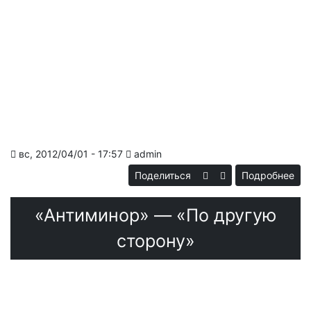
вс, 2012/04/01 - 17:57
admin
Поделиться
Подробнее
о «
Fr
— 
«Антиминор» — «По другую
Ult
A
сторону»